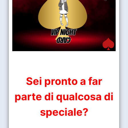
Sei pronto a far
parte di qualcosa di
speciale?