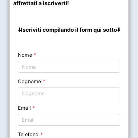
affrettati a iscriverti!
⬇️Iscriviti compilando il form qui sotto⬇️
Nome
*
Cognome
*
Email
*
Telefono
*